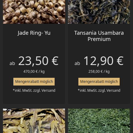
Jade Ring- Yu
Tansania Usambara
Premium
23,50 €
12,90 €
Preis
Preis
ab
ab
470,00 € / kg
258,00 € / kg
Mengenrabatt möglich
Mengenrabatt möglich
*inkl. MwSt. zzgl. Versand
*inkl. MwSt. zzgl. Versand