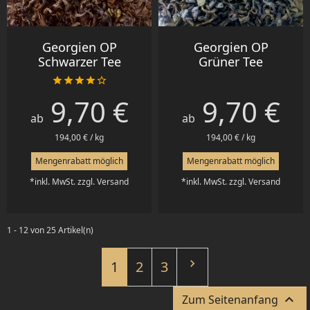
Georgien OP
Georgien OP
Schwarzer Tee
Grüner Tee





9,70 €
9,70 €
Preis
Preis
ab
ab
194,00 € / kg
194,00 € / kg
Mengenrabatt möglich
Mengenrabatt möglich
*inkl. MwSt. zzgl. Versand
*inkl. MwSt. zzgl. Versand
1 - 12 von 25 Artikel(n)
Weiter

1
2
3

Zum Seitenanfang