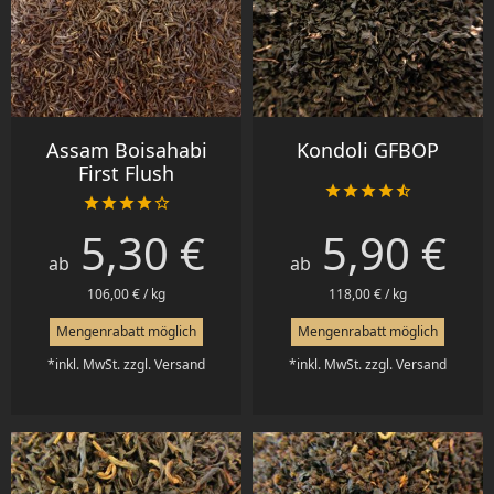
Assam Boisahabi
Kondoli GFBOP
First Flush










5,30 €
5,90 €
Preis
Preis
ab
ab
106,00 € / kg
118,00 € / kg
Mengenrabatt möglich
Mengenrabatt möglich
*inkl. MwSt. zzgl. Versand
*inkl. MwSt. zzgl. Versand