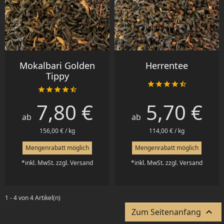
Mokalbari Golden
Herrentee
Tippy










7,80 €
5,70 €
Preis
Preis
ab
ab
156,00 € / kg
114,00 € / kg
Mengenrabatt möglich
Mengenrabatt möglich
*inkl. MwSt. zzgl. Versand
*inkl. MwSt. zzgl. Versand
1 - 4 von 4 Artikel(n)

Zum Seitenanfang