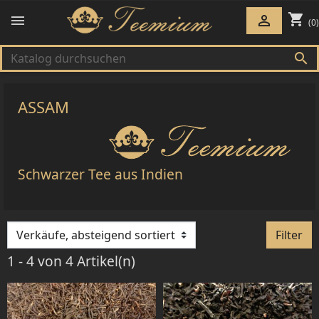
shopping_cart


(0)

ASSAM
Schwarzer Tee aus Indien
Filter
1 - 4 von 4 Artikel(n)