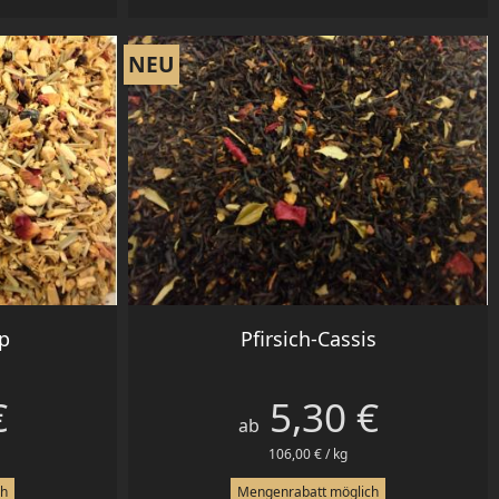
NEU
Vorschau

p
Pfirsich-Cassis
€
5,30 €
Preis
ab
106,00 € / kg
ch
Mengenrabatt möglich