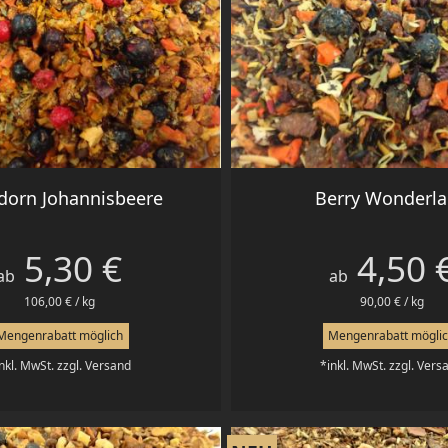
Vorschau
Vorschau


dorn Johannisbeere
Berry Wonderl
5,30 €
4,50 
Preis
Preis
ab
ab
106,00 € / kg
90,00 € / kg
Mengenrabatt möglich
Mengenrabatt mögli
nkl. MwSt. zzgl. Versand
*inkl. MwSt. zzgl. Vers