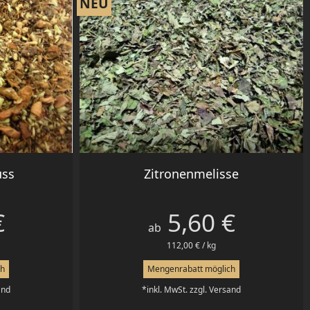
NEU
Vorschau

uss
Zitronenmelisse
€
5,60 €
Preis
ab
112,00 € / kg
ch
Mengenrabatt möglich
and
*inkl. MwSt. zzgl. Versand