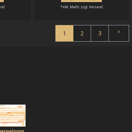
and
*inkl. MwSt. zzgl. Versand
Weite

1
2
3