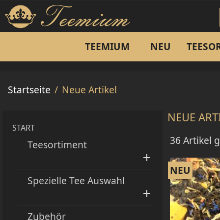
TEEMIUM
NEU
TEESO
SCHWARZTEE
RONNEFELDT
FILTER
DOSEN
OHNE ZUSÄTZLICHE AR
KANNEN
GRÜNTEE
BE
Startseite
Neue Artikel
Assam
Indien
NEUE ART
START
Darjeeling
China
36 Artikel
Teesortiment
China
Taiwan

NEU
Nepal
Aromatisier
Spezielle Tee Auswahl

Ceylon
Japan
Aromatisierter Schwarztee
Zubehör
Korea