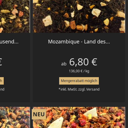
Vorschau

usend...
Mozambique - Land des...
€
6,80 €
Preis
ab
136,00 € / kg
ch
Mengenrabatt möglich
and
*inkl. MwSt. zzgl. Versand
NEU