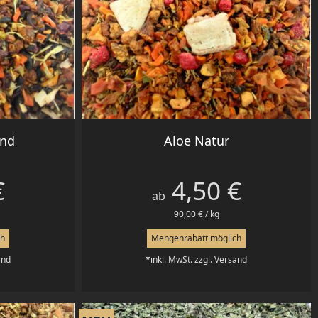
Vorschau

and
Aloe Natur
€
4,50 €
Preis
ab
90,00 € / kg
ch
Mengenrabatt möglich
and
*inkl. MwSt. zzgl. Versand