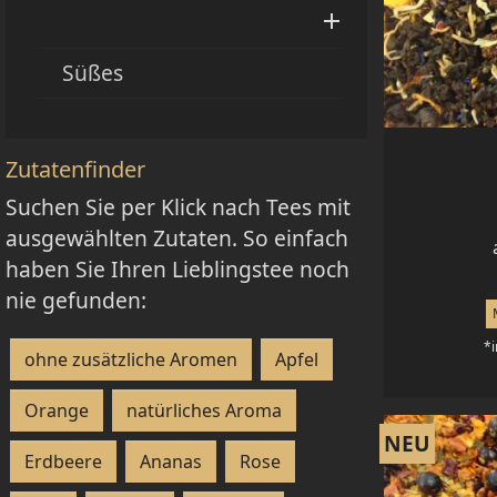

reine Mischtees
Nepal
Süßes
Kolumbien
seltene Grü
seltene Schwarztee
Zutatenfinder
Suchen Sie per Klick nach Tees mit
WEISSER TEE
OOLONG TEE
GELB
ausgewählten Zutaten. So einfach
haben Sie Ihren Lieblingstee noch
nie gefunden:
*i
ohne zusätzliche Aromen
Apfel
Orange
natürliches Aroma
NEU
Erdbeere
Ananas
Rose