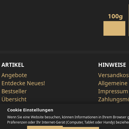
ARTIKEL
HINWEISE
Angebote
Versandkos
Entdecke Neues!
Allgemeine
Bestseller
Impressum
Übersicht
Zahlungsmö
Datenschut
Cookie Einstellungen
Widerrufsr
Wenn Sie eine Website besuchen, können Informationen in Ihrem Browser gesp
EU-Online S
Präferenzen oder Ihr Internet-Gerät (Computer, Tablet oder Handy) beziehen