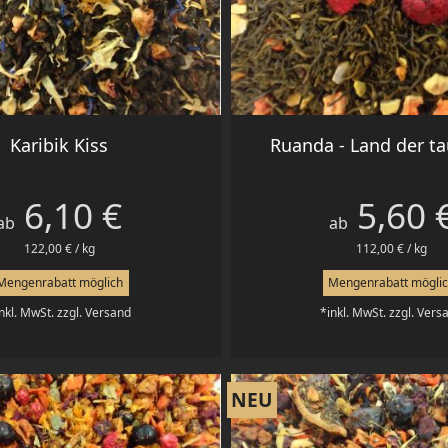
ntee
Vorschau
Vorschau


Karibik Kiss
Ruanda - Land der ta
6,10 €
5,60 
Preis
Preis
ER TEE
BEUTELTEES
ab
ab
122,00 € / kg
112,00 € / kg
Mengenrabatt möglich
Mengenrabatt mögli
nkl. MwSt. zzgl. Versand
*inkl. MwSt. zzgl. Vers
NEU