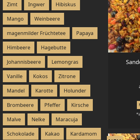
Zimt
Ingwer
Hibiskus
Mango
Weinbeere
magenmilder Früchtetee
Papaya
Himbeere
Hagebutte
Sand
Johannisbeere
Lemongras
Vanille
Kokos
Zitrone
Mandel
Karotte
Holunder
Brombeere
Pfeffer
Kirsche
*i
Malve
Nelke
Maracuja
Schokolade
Kakao
Kardamom