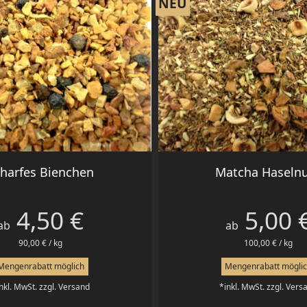
NEU
Vorschau
Vorschau


harfes Bienchen
Matcha Haseln
4,50 €
5,00 
Preis
Preis
ab
ab
90,00 € / kg
100,00 € / kg
Mengenrabatt möglich
Mengenrabatt mögli
nkl. MwSt. zzgl. Versand
*inkl. MwSt. zzgl. Vers