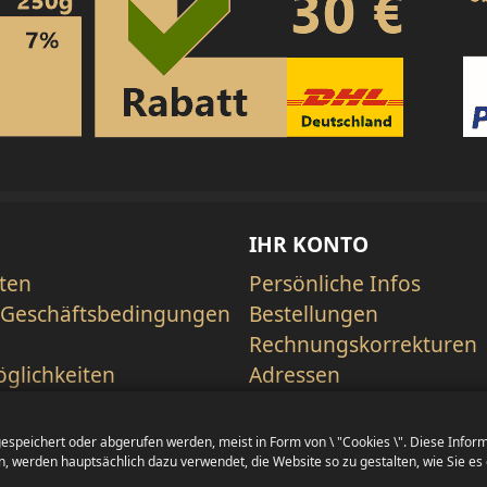
IHR KONTO
ten
Persönliche Infos
 Geschäftsbedingungen
Bestellungen
Rechnungskorrekturen
glichkeiten
Adressen
zerklärung
Gutscheine
echt
eichert oder abgerufen werden, meist in Form von \ "Cookies \". Diese Informat
treit Beilegung (OS)
, werden hauptsächlich dazu verwendet, die Website so zu gestalten, wie Sie es