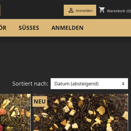
shopping_cart

Anmelden
Warenkorb
(0)
ÖR
SÜSSES
ANMELDEN
SOMMERTEE
ROOIBOSTEE
HONEYBUSHTEE
Sortiert nach:
NEU