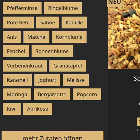
NEU
Pfefferminze
Ringelblume
Rote Bete
Sahne
Kamille
Anis
Matcha
Kornblume
Fenchel
Sonnenblume
Verbenenkraut
Granatapfel
Sc
Karamell
Joghurt
Melisse
Moringa
Bergamotte
Popcorn
Kiwi
Aprikose
*i
mehr Zutaten öffnen