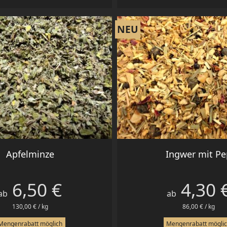
NEU
Vorschau
Vorschau


Apfelminze
Ingwer mit Pe
6,50 €
4,30 
Preis
Preis
ab
ab
130,00 € / kg
86,00 € / kg
Mengenrabatt möglich
Mengenrabatt mögli