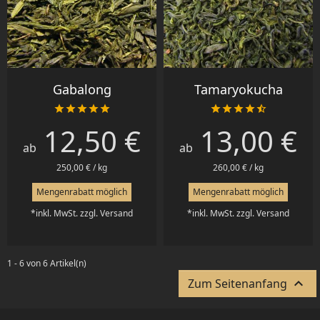
Gabalong
Tamaryokucha










12,50 €
13,00 €
Preis
Preis
ab
ab
250,00 € / kg
260,00 € / kg
Mengenrabatt möglich
Mengenrabatt möglich
*inkl. MwSt. zzgl. Versand
*inkl. MwSt. zzgl. Versand
1 - 6 von 6 Artikel(n)

Zum Seitenanfang