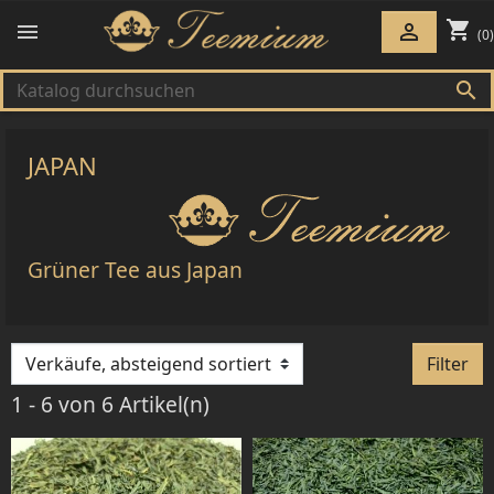
shopping_cart


(0)

JAPAN
Grüner Tee aus Japan
Filter
1 - 6 von 6 Artikel(n)