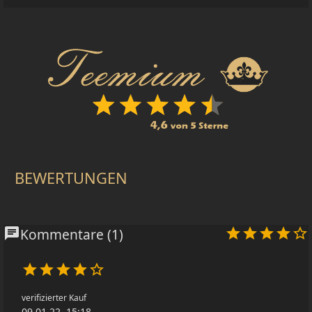
BEWERTUNGEN
chat
Kommentare (1)










verifizierter Kauf
09.01.22, 15:18