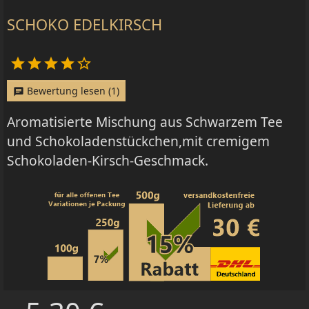
SCHOKO EDELKIRSCH





Bewertung lesen (1)
chat
Aromatisierte Mischung aus Schwarzem Tee
und Schokoladenstückchen,mit cremigem
Schokoladen-Kirsch-Geschmack.